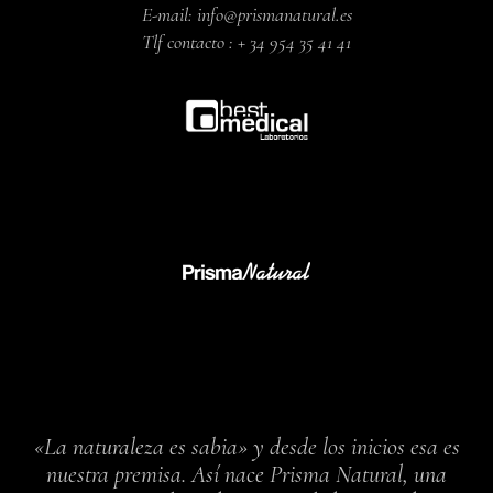
E-mail:
info@prismanatural.es
Tlf contacto :
+ 34 954 35 41 41
«La naturaleza es sabia» y desde los inicios esa es
nuestra premisa. Así nace Prisma Natural, una