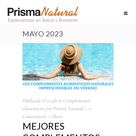
MAYO 2023
Publicado el 11:33h
in
Complementos
alimenticios
por
Prisma Natural
0
Comentarios
Share
MEJORES