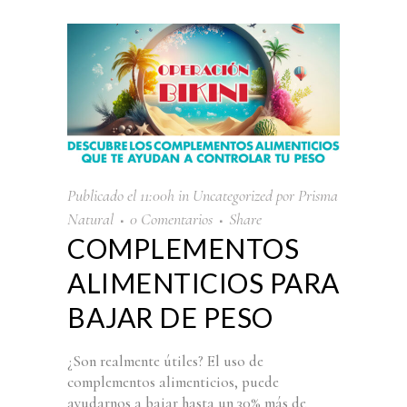
Publicado el 11:00h
in
Uncategorized
por
Prisma
Natural
0 Comentarios
Share
COMPLEMENTOS
ALIMENTICIOS PARA
BAJAR DE PESO
¿Son realmente útiles? El uso de
complementos alimenticios, puede
ayudarnos a bajar hasta un 30% más de