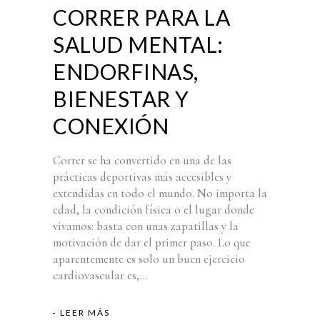
CORRER PARA LA
SALUD MENTAL:
ENDORFINAS,
BIENESTAR Y
CONEXIÓN
Correr se ha convertido en una de las
prácticas deportivas más accesibles y
extendidas en todo el mundo. No importa la
edad, la condición física o el lugar donde
vivamos: basta con unas zapatillas y la
motivación de dar el primer paso. Lo que
aparentemente es solo un buen ejercicio
cardiovascular es,...
LEER MÁS