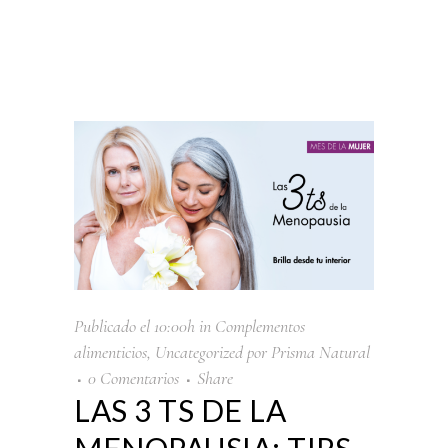
Publicado el 10:00h
in
Complementos
alimenticios
,
Uncategorized
por
Prisma Natural
0 Comentarios
Share
LAS 3 TS DE LA